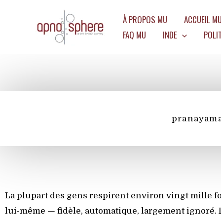
Aller
À PROPOS MU
ACCUEIL M
au
FAQ MU
INDE
POLI
contenu
pranayam
La plupart des gens respirent environ vingt mille fo
lui-même — fidèle, automatique, largement ignoré. 