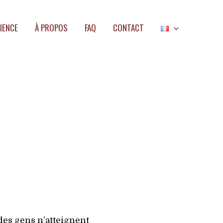
IENCE
À PROPOS
FAQ
CONTACT
 des gens n’atteignent