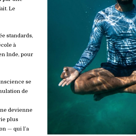
ait. Le
née standards,
école à
 en Inde, pour
onscience se
mulation de
e ne devienne
rie plus
on — qui l’a