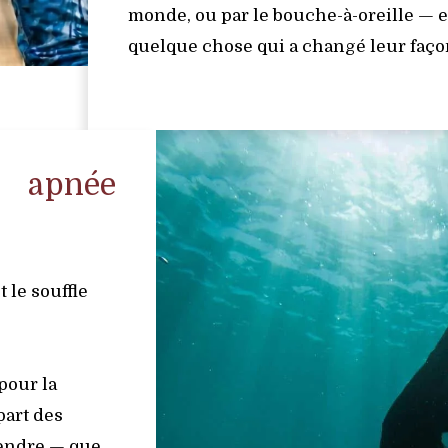
monde, ou par le bouche-à-oreille — et
quelque chose qui a changé leur façon
apnée
 le souffle
pour la
part des
rendre — que