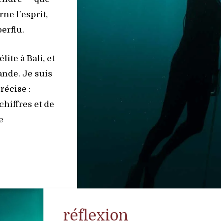
ne l’esprit,
erflu.
ite à Bali, et
ande. Je suis
récise :
hiffres et de
e
réflexion