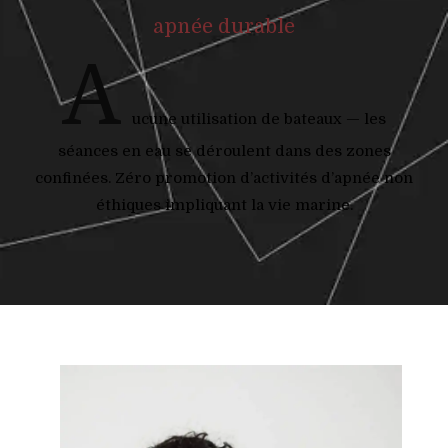
apnée durable
A
ucune utilisation de bateaux — les
séances en eau se déroulent dans des zones
confinées. Zéro promotion d’activités d’apnée non
éthiques impliquant la vie marine.