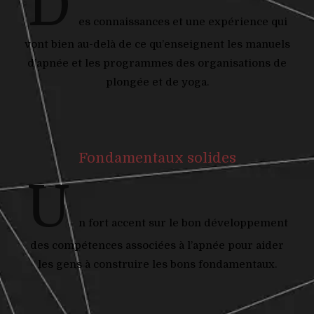
D
es connaissances et une expérience qui
vont bien au-delà de ce qu’enseignent les manuels
d’apnée et les programmes des organisations de
plongée et de yoga.
Fondamentaux solides
U
n fort accent sur le bon développement
des compétences associées à l’apnée pour aider
les gens à construire les bons fondamentaux.